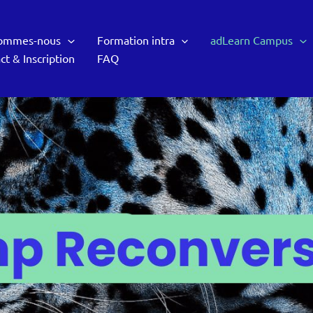
sommes-nous
Formation intra
adLearn Campus
ct & Inscription
FAQ