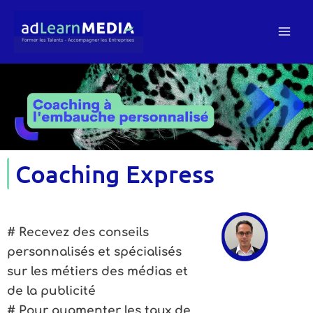
Aller
au
contenu
Coaching Express
# Recevez des conseils
personnalisés et spécialisés
sur les métiers des médias et
de la publicité
# Pour augmenter les taux de